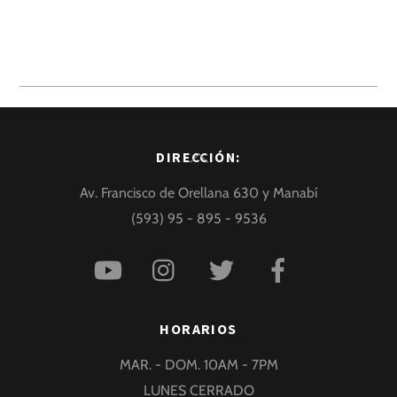
Back
DIRECCIÓN:
To
Av. Francisco de Orellana 630 y Manabí
Top
(593) 95 - 895 - 9536
HORARIOS
MAR. - DOM. 10AM - 7PM
LUNES CERRADO