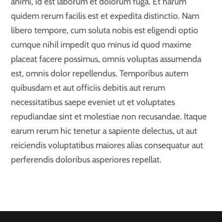
animi, id est laborum et dolorum fuga. Et harum
quidem rerum facilis est et expedita distinctio. Nam
libero tempore, cum soluta nobis est eligendi optio
cumque nihil impedit quo minus id quod maxime
placeat facere possimus, omnis voluptas assumenda
est, omnis dolor repellendus. Temporibus autem
quibusdam et aut officiis debitis aut rerum
necessitatibus saepe eveniet ut et voluptates
repudiandae sint et molestiae non recusandae. Itaque
earum rerum hic tenetur a sapiente delectus, ut aut
reiciendis voluptatibus maiores alias consequatur aut
perferendis doloribus asperiores repellat.