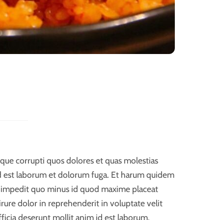
tque corrupti quos dolores et quas molestias
, id est laborum et dolorum fuga. Et harum quidem
hil impedit quo minus id quod maxime placeat
ure dolor in reprehenderit in voluptate velit
fficia deserunt mollit anim id est laborum.