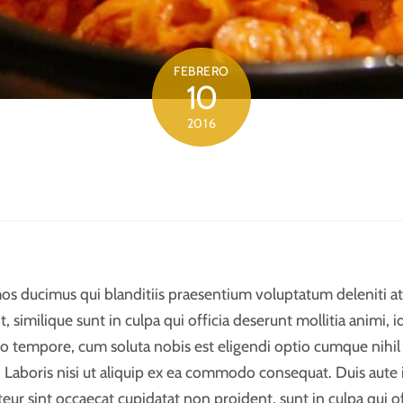
FEBRERO
10
2016
mos ducimus qui blanditiis praesentium voluptatum deleniti a
t, similique sunt in culpa qui officia deserunt mollitia animi
ibero tempore, cum soluta nobis est eligendi optio cumque ni
Laboris nisi ut aliquip ex ea commodo consequat. Duis aute ir
pteur sint occaecat cupidatat non proident, sunt in culpa qui o