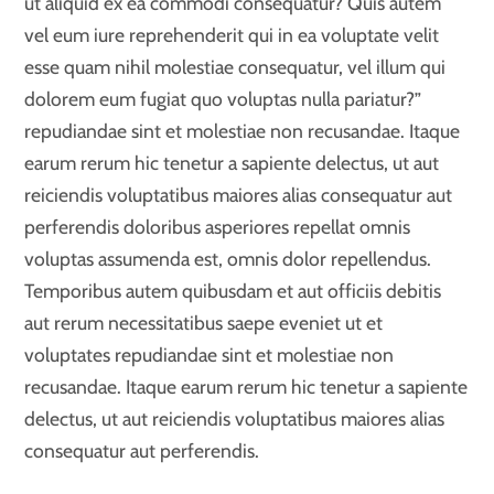
ut aliquid ex ea commodi consequatur? Quis autem
vel eum iure reprehenderit qui in ea voluptate velit
esse quam nihil molestiae consequatur, vel illum qui
dolorem eum fugiat quo voluptas nulla pariatur?”
repudiandae sint et molestiae non recusandae. Itaque
earum rerum hic tenetur a sapiente delectus, ut aut
reiciendis voluptatibus maiores alias consequatur aut
perferendis doloribus asperiores repellat omnis
voluptas assumenda est, omnis dolor repellendus.
Temporibus autem quibusdam et aut officiis debitis
aut rerum necessitatibus saepe eveniet ut et
voluptates repudiandae sint et molestiae non
recusandae. Itaque earum rerum hic tenetur a sapiente
delectus, ut aut reiciendis voluptatibus maiores alias
consequatur aut perferendis.