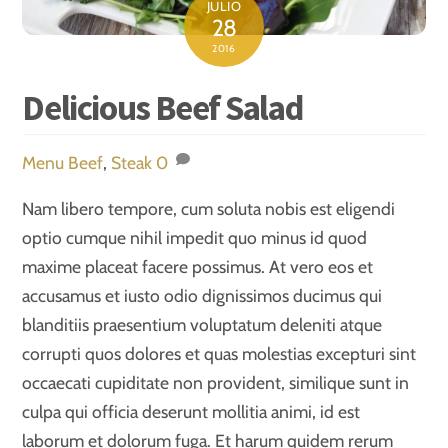
JULIO
28
2016
Delicious Beef Salad
Menu
Beef
,
Steak
0
Nam libero tempore, cum soluta nobis est eligendi
optio cumque nihil impedit quo minus id quod
maxime placeat facere possimus. At vero eos et
accusamus et iusto odio dignissimos ducimus qui
blanditiis praesentium voluptatum deleniti atque
corrupti quos dolores et quas molestias excepturi sint
occaecati cupiditate non provident, similique sunt in
culpa qui officia deserunt mollitia animi, id est
laborum et dolorum fuga. Et harum quidem rerum