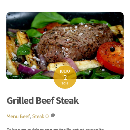
JULIO
2
2016
Grilled Beef Steak
Menu
Beef
,
Steak
0
Et harum quidem rerum facilis est et expedita